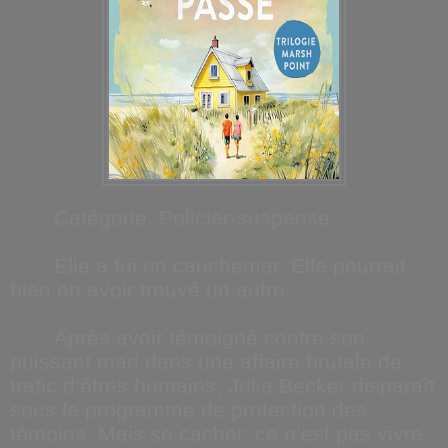
Catégorie: Policier-suspense.
Elle a fui un cauchemar. Elle pourrait
bien en avoir trouvé un autre.
Après avoir témoigné contre son
puissant mari dans une affaire brutale de
trafic d’êtres humains, Julia Becker disparaît
sous le programme de protection des
témoins. Mais se cacher, ce n’est pas vivre