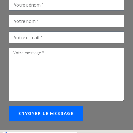
Prenom
Nom
E-
mail
Message
ENVOYER LE MESSAGE