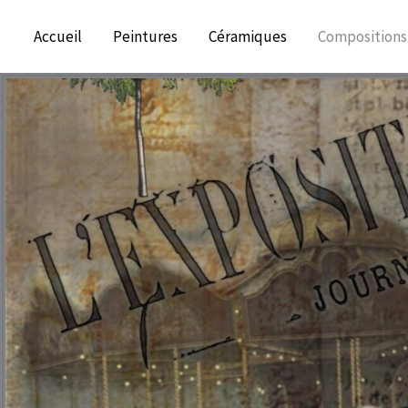
Aller
Accueil
Peintures
Céramiques
Compositions
au
contenu