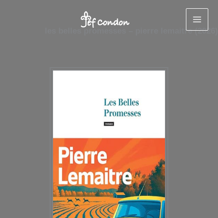
Aller
au
les belles promesses – pierre lemaitre (2026)
contenu