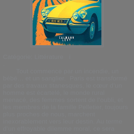
Catégorie: Littérature i
.
Tout commence par un incendie, un
bébé… et un sanglier. Paris est transformé
par des travaux titanesques, le cœur d’un
homme est écartelé, le monde rural
menacé, des femmes sortent de l’oubli, et
les membres de la famille Pelletier, toujours
plus proches de nous, marchent
inexorablement vers leur destin. Au terme
d’un effroyable dilemme moral, ce sera