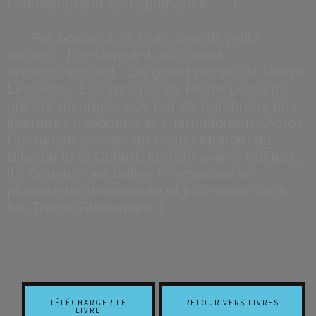
l’effondrement ou l’apothéose. . i
.
Par bonheur, le chat Joseph veille
encore. Passionnant, déchirant,
enthousiasmant. Un grand roman de Pierre
Lemaitre. Les romans de Pierre Lemaitre
ont été récompensés par de nombreux prix
littéraires nationaux et internationaux. Après
l’immense succès du Grand Monde, du
Silence et la Colère, et d’Un avenir radieux,
il clôt avec Les Belles Promesses sa
plongée mouvementée et jubilatoire dans
les Trente Glorieuses. i
.
TÉLÉCHARGER LE
RETOUR VERS LIVRES
LIVRE